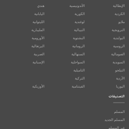
الإيطالية
الأندونيسية
هندي
الكردية
الكورية
اليابانية
ملايو
لوغندية
الليتوانية
النرويجية
النيبالية
المليبارية
البولندية
البشتوية
الأورومية
الروسية
الرومانية
البرتغالية
الصومالية
السنهالية
الصربية
السويدية
السواحلية
الإسبانية
التيلجو
التاميلية
الأردية
التركية
اليوربا
الفيتنامية
الأوزبكية
التصنيفات
المسلم
المسلم الجديد
غير المسلم