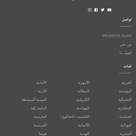
تواصل
PROMOTE ISLAM
من نحن
اتصل بنا
لغات
العربية
الأمهرية
الألبانية
البوسنية
البنغالية
الأذرية
التشيكية
الكرواتية
الصينية المبسطة
الإنجليزية
الهولندية
الدانماركية
الفنلندية
الفلبينية ( التجالوج )
الفارسية
اليونانية
الألمانية
الفرنسية
المجرية
الهندية
هوسا