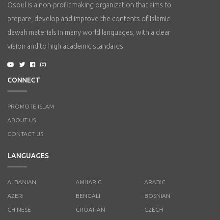
Osoul is a non-profit making organization that aims to
prepare, develop and improve the contents of Islamic
dawah materials in many world languages, with a clear
vision and to high academic standards.
CONNECT
PROMOTE ISLAM
ABOUT US
CONTACT US
LANGUAGES
ALBANIAN
AMHARIC
ARABIC
AZERI
BENGALI
BOSNIAN
CHINESE
CROATIAN
CZECH