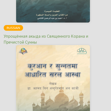
RUSSIAN
Упрощённая акыда из Священного Корана и
Пречистой Сунны