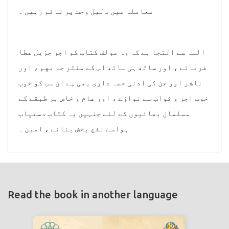
معاملہ میں دلیل وجت پر قائم رہیں ۔
اللہ سے التجا ہے کہ وہ مولف کتاب کو اجر جزیل عطا
فرمائے ، اور ساتھ ہی ساتھ اس کے منتر جم مهم ، اور
ناشر اور جن کی ادنی حصہ داری بھی ہے ان سب کو خوب
خوب اجر و ثواب سے نوازے ، اور عام و خاص ہر طبقے کے
مسلمان بھائیوں کے لئے جنہیں یہ کتاب دستیاب
ہواسے نفع بخش بنائے ، آمین ۔
Read the book in another language