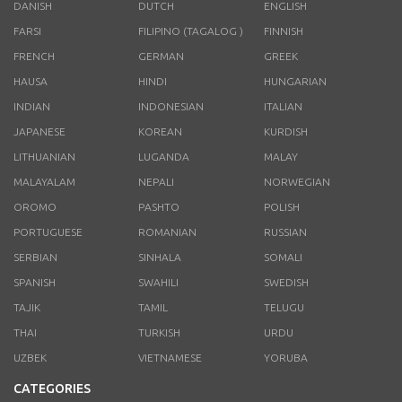
DANISH
DUTCH
ENGLISH
FARSI
FILIPINO (TAGALOG )
FINNISH
FRENCH
GERMAN
GREEK
HAUSA
HINDI
HUNGARIAN
INDIAN
INDONESIAN
ITALIAN
JAPANESE
KOREAN
KURDISH
LITHUANIAN
LUGANDA
MALAY
MALAYALAM
NEPALI
NORWEGIAN
OROMO
PASHTO
POLISH
PORTUGUESE
ROMANIAN
RUSSIAN
SERBIAN
SINHALA
SOMALI
SPANISH
SWAHILI
SWEDISH
TAJIK
TAMIL
TELUGU
THAI
TURKISH
URDU
UZBEK
VIETNAMESE
YORUBA
CATEGORIES