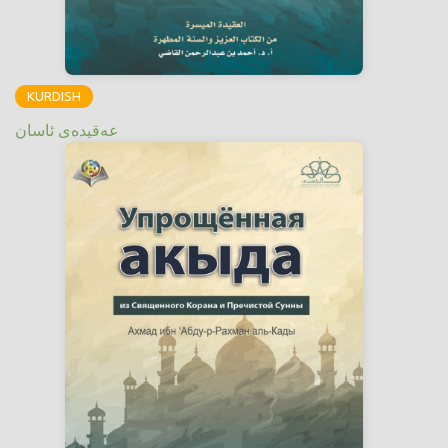
KURDISH
عەقیدەی ئاسان