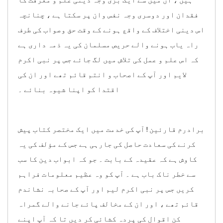
فقدان اور دوسری وجہ نفس وان پر سکتا ہے ، چنانچہ
اس دینی اختلاف کے واقع ہونے کے وقت حق وصواب کی طرف
راہ یاب ہونے والے حریص مسلمان کی یہ ذمہ داری ہے
کہ اس علم و عمل کی تلاش میں لگ جائے جس پر نبی اکرم
لایم اور آپ کے اصحاب و انتم قائم تھے اور ان کی
اقتدا کو اپنا شیوہ بنائے ۔
برادرم قارئین ! آپ کی خدمت میں ایک مختصر کتاب پیش
کرنے کی سعادت حاصل کی جارہی ہے جس کے مؤلف کی یہ
کاوش ہے کہ عقیدہ کے بابت ۔ جو کہ ابواب دین کا سب
سے خطر ناک باب ہے ۔ آپ کو وہ عظیم معلومات فراہم
کریں جس پر نبی اکرم لیم اور آپ کے صحابہ نشاندم
قائم تھے ، اور ان کے مخالف پائے جانے والے گمراہ
کن اقوال کی پردہ کشائی کر دیں تا کہ آپ اپنے