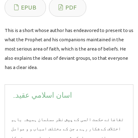
EPUB
PDF
This is a short whose author has endeavored to present to us
what the Prophet and his companions maintained in the
most serious area of faith, which is the area of beliefs. He
also explains the ideas of deviant groups, so that everyone
has a clear idea.
اﺳﺎن اﺳﻼﻣﻲ عقیدہ
تقاضائے حکمت السی کے پیش نظر مسلمان ہمیشہ باہم
اختلاف کے شکار رہے ، جن کے مختلف اسباب و و عوامل
ہیں ، ان میں سے ایک بڑی وجہ دینی علم و معرفت کا