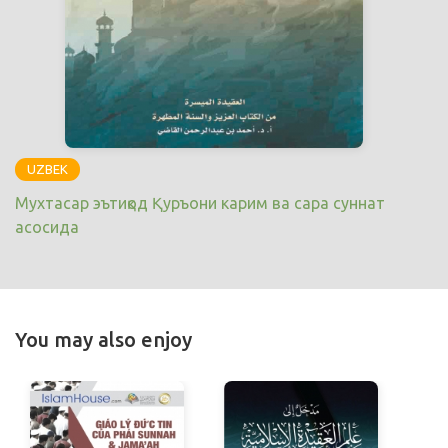
UZBEK
Мухтасар эътиқод Қуръони карим ва сара суннат
асосида
You may also enjoy